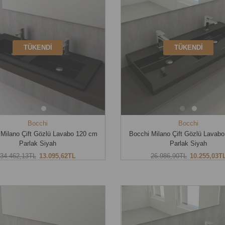
TÜKENDI
TÜKENDI
Bocchi
Bocchi
 Milano Çift Gözlü Lavabo 120 cm
Bocchi Milano Çift Gözlü Lavab
Parlak Siyah
Parlak Siyah
34.462,13TL
13.095,62TL
26.986,90TL
10.255,03T