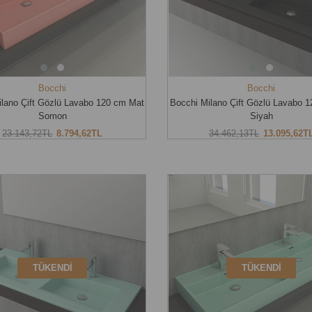
Bocchi
Bocchi
ilano Çift Gözlü Lavabo 120 cm Mat
Bocchi Milano Çift Gözlü Lavabo 
Somon
Siyah
23.143,72TL
8.794,62TL
34.462,13TL
13.095,62T
TÜKENDI
TÜKENDI