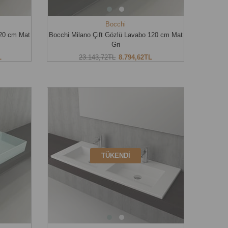
Bocchi
120 cm Mat
Bocchi Milano Çift Gözlü Lavabo 120 cm Mat
Gri
L
23.143,72TL
8.794,62TL
TÜKENDI