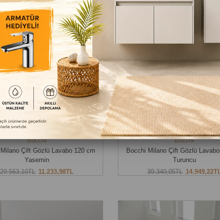
TÜKENDI
TÜKENDI
Bocchi
Bocchi
 Milano Çift Gözlü Lavabo 120 cm
Bocchi Milano Çift Gözlü Lavab
Yasemin
Turuncu
29.563,10TL
11.233,98TL
39.340,05TL
14.949,22T