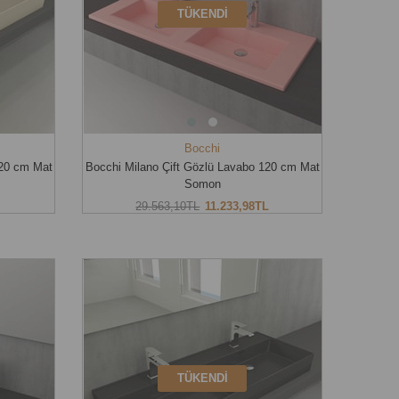
TÜKENDI
Bocchi
120 cm Mat
Bocchi Milano Çift Gözlü Lavabo 120 cm Mat
Somon
29.563,10TL
11.233,98TL
TÜKENDI