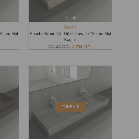
Bocchi
120 cm Mat
Bocchi Milano Çift Gözlü Lavabo 120 cm Mat
Kaşmir
23.143,72TL
8.794,62TL
TÜKENDI