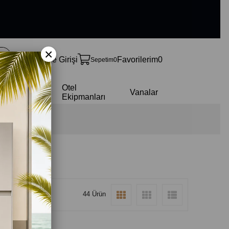
×
Üye Girişi
Favorilerim
0
Sepetim
0
Bütçe
Otel
r
Vanalar
Dostu
Ekipmanları
44 Ürün