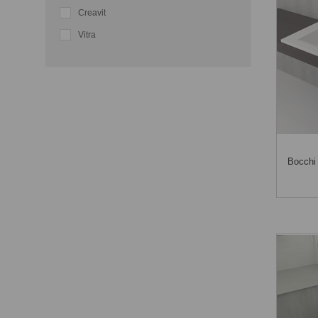
Creavit
Vitra
Bocchi