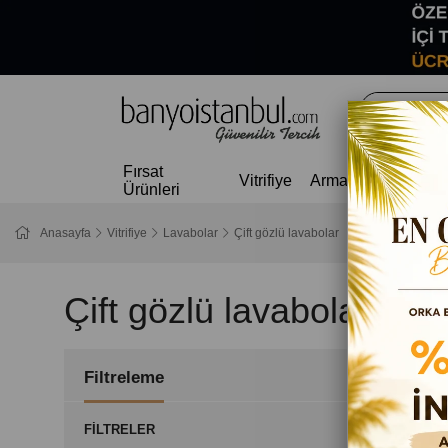
Fırsat
Vitrifiye
Armatür
Aksesuar
Ürünleri
Anasayfa
Vitrifiye
Lavabolar
Çift gözlü lavabolar
Çift gözlü lavabolar
Filtreleme
FILTRELER