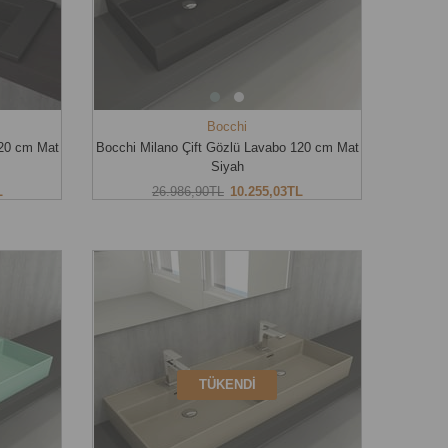
Bocchi
120 cm Mat
Bocchi Milano Çift Gözlü Lavabo 120 cm Mat
Siyah
L
26.986,90TL
10.255,03TL
TÜKENDI