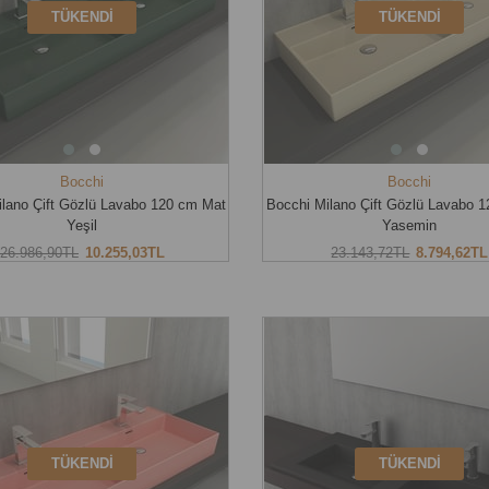
TÜKENDI
TÜKENDI
Bocchi
Bocchi
ilano Çift Gözlü Lavabo 120 cm Mat
Bocchi Milano Çift Gözlü Lavabo 
Yeşil
Yasemin
26.986,90TL
10.255,03TL
23.143,72TL
8.794,62TL
TÜKENDI
TÜKENDI