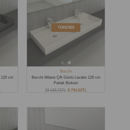
TÜKENDI
Bocchi
o 120 cm
Bocchi Milano Çift Gözlü Lavabo 120 cm
Parlak Bisküvi
L
23.143,72TL
8.794,62TL