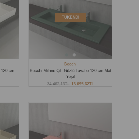
TÜKENDI
Bocchi
o 120 cm
Bocchi Milano Çift Gözlü Lavabo 120 cm Mat
Yeşil
34.462,13TL
13.095,62TL