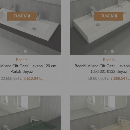
TÜKENDI
TÜKENDI
Bocchi
Bocchi
 Milano Çift Gözlü Lavabo 120 cm
Bocchi Milano Çift Gözlü Lavab
Parlak Beyaz
1393-001-0132 Beyaz
22.658,02TL
8.610,04TL
18.907,00TL
7.298,54TL