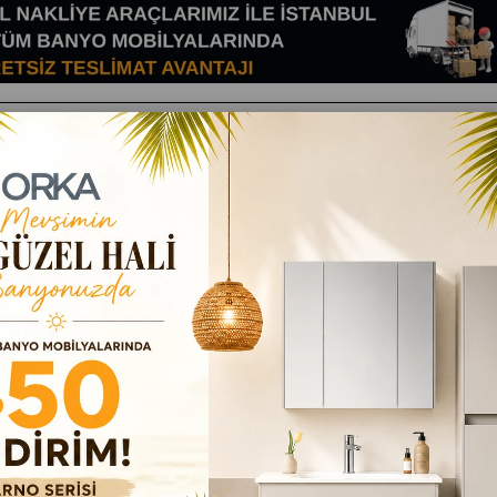
Banyo
Duş
lar
Mutfak
Radyatörle
Mobilyaları
Sistemleri
Stoktakiler