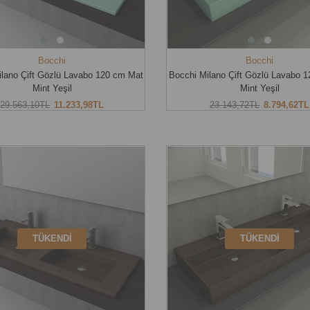
Bocchi
Bocchi
ilano Çift Gözlü Lavabo 120 cm Mat
Bocchi Milano Çift Gözlü Lavabo 
Mint Yeşil
Mint Yeşil
29.563,10TL
11.233,98TL
23.143,72TL
8.794,62TL
TÜKENDI
TÜKENDI