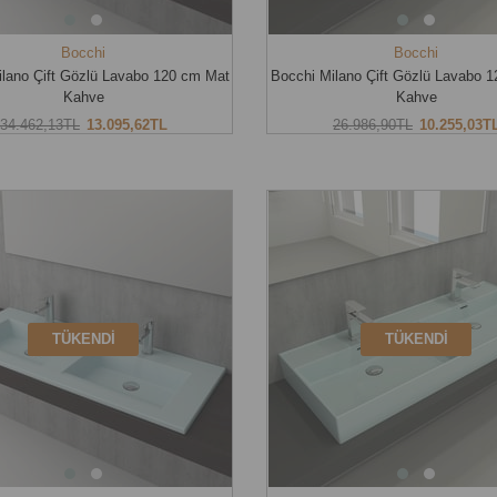
Bocchi
Bocchi
ilano Çift Gözlü Lavabo 120 cm Mat
Bocchi Milano Çift Gözlü Lavabo 
Kahve
Kahve
34.462,13TL
13.095,62TL
26.986,90TL
10.255,03T
TÜKENDI
TÜKENDI