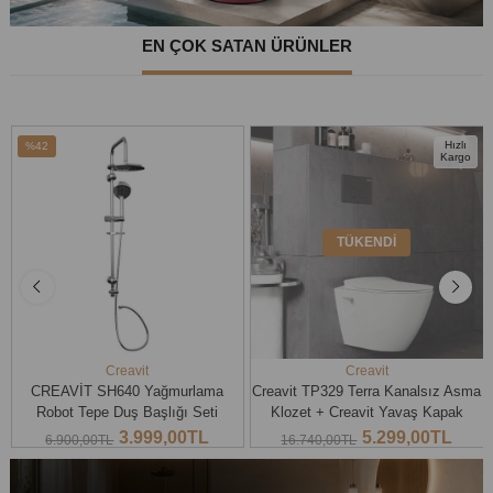
EN ÇOK SATAN ÜRÜNLER
Hızlı
%42
Kargo
İndirim
%42İndirim
TÜKENDI
Creavit
Creavit
CREAVİT SH640 Yağmurlama
Creavit TP329 Terra Kanalsız Asma
Robot Tepe Duş Başlığı Seti
Klozet + Creavit Yavaş Kapak
3.999,00TL
5.299,00TL
6.900,00TL
16.740,00TL
SEPETE EKLE