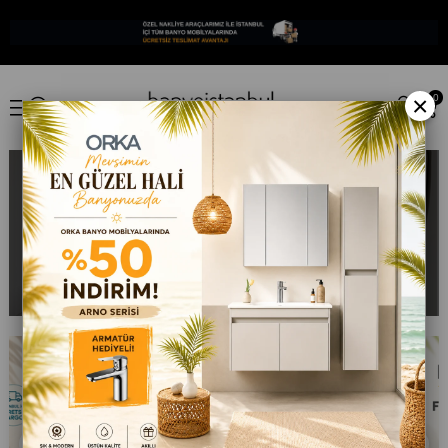
×
0
ORKA BÜYÜK YAZ KAMPANYASI
%50 İNDİRİM
23
4
35
6
Gün
Saat
Dakika
Saniye